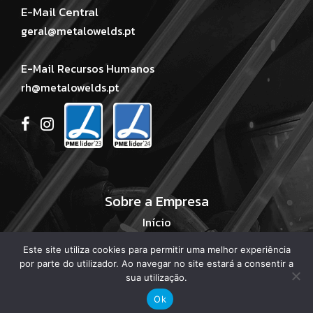
E-Mail Central
geral@metalowelds.pt
E-Mail Recursos Humanos
rh@metalowelds.pt
Sobre a Empresa
Início
Sobre Nós
Este site utiliza cookies para permitir uma melhor experiência
Áreas de Negócio
por parte do utilizador. Ao navegar no site estará a consentir a
Serviços
sua utilização.
Projetos
Ok