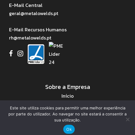
E-Mail Central
geral@metalowelds.pt
E-Mail Recursos Humanos
rh@metalowelds.pt
Sobre a Empresa
Início
Sobre Nós
Este site utiliza cookies para permitir uma melhor experiência
Áreas de Negócio
por parte do utilizador. Ao navegar no site estará a consentir a
Serviços
sua utilização.
Projetos
Ok