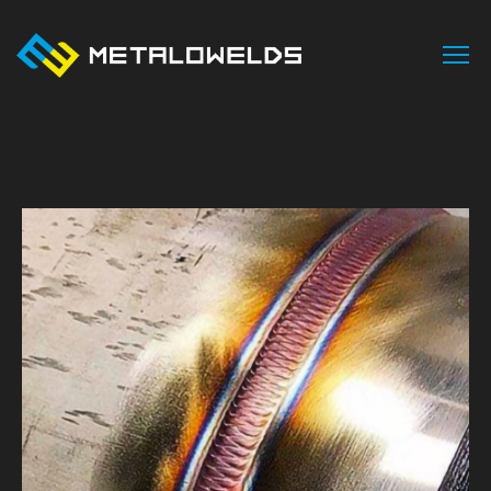
INÍCIO
SOBRE NÓS
ÁREAS DE NEGÓCIO
SERVIÇOS
PROJETOS
CONTACTOS
PT
EN
FR