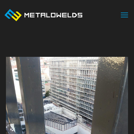
INÍCIO
SOBRE NÓS
ÁREAS DE NEGÓCIO
SERVIÇOS
PROJETOS
CONTACTOS
PT
EN
FR