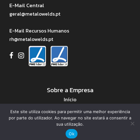
E-Mail Central
geral@metalowelds.pt
E-Mail Recursos Humanos
rh@metalowelds.pt
Sobre a Empresa
Início
Sobre Nós
Este site utiliza cookies para permitir uma melhor experiência
Áreas de Negócio
por parte do utilizador. Ao navegar no site estará a consentir a
Serviços
sua utilização.
Projetos
Ok